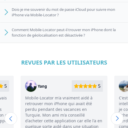
Dois-je me souvenir du mot de passe iCloud pour suivre mon
iPhone via Mobile-Locator ?
Comment Mobile-Locator peut-il trouver mon iPhone dont la
fonction de géolocalisation est désactivée ?
REVUES PAR LES UTILISATEURS
5
5
Ana
idé à
C'est la seule application tierce
 été
intelligente de recherche d'iPhone que
en
je connaisse jusqu'à présent. Je l'ai
é
achetée après que mon petit ami ait
lle l'a en
perdu son iPhone, et nous essayions de
ituation
comprendre comment retrouver