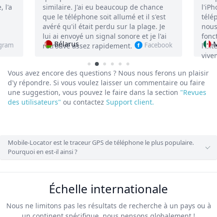
 chance
l'iPhone perdu par son numéro de
il s'est
téléphone, s'il est éteint. En général,
lage. Je
nous avons vraiment aimé les
 je l'ai
fonctionnalités de l'application et
Мексика
Facebook
Instagram
l'interface. Nous la recommandons
vivement !
Vous avez encore des questions ? Nous nous ferons un plaisir
d'y répondre.
Si vous voulez laisser un commentaire ou faire
une suggestion, vous pouvez le faire dans la section
"Revues
des utilisateurs"
ou contactez
Support client.
Mobile-Locator est le traceur GPS de téléphone le plus populaire.
Pourquoi en est-il ainsi ?
Échelle internationale
Nous ne limitons pas les résultats de recherche à un pays ou à
un continent spécifique, nous pensons globalement !