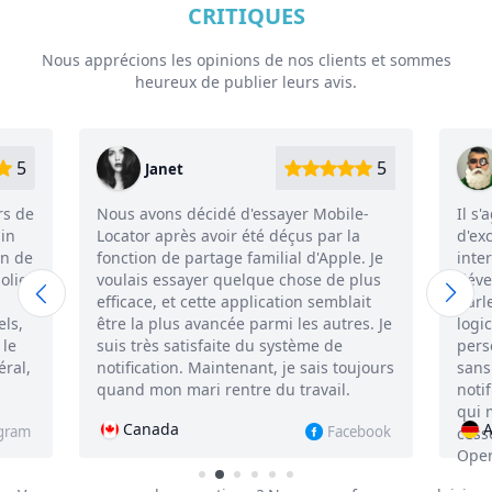
CRITIQUES
Nous apprécions les opinions de nos clients et sommes
heureux de publier leurs avis.
5
5
Victor
Mobile-
Il s'agit d'un logiciel très cool, doté
par la
d'excellentes fonctionnalités et d'une
'Apple. Je
interface utilisateur pratique. Je suis un
e de plus
développeur, donc je sais de quoi je
semblait
parle. Je pensais ne plus trouver de
 autres. Je
logiciel capable de localiser une
e de
personne par son numéro de téléphone
is toujours
sans autorisation et de lui envoyer des
vail.
notifications. Il n'y a qu'une seule chose
qui m'ennuie vraiment : je dois sans
Allemagne
Facebook
Instagram
cesse me reconnecter à mon compte
Opera.