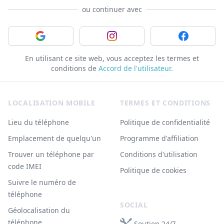
ou continuer avec
Connectez-vous avec Google
Connectez-vous avec Instagram
Connectez-v
En utilisant ce site web, vous acceptez les termes et
conditions de
Accord de l'utilisateur.
Footer
LOCALISATION MOBILE
TERMES ET CONDITIONS
Lieu du téléphone
Politique de confidentialité
Emplacement de quelqu'un
Programme d'affiliation
Trouver un téléphone par
Conditions d'utilisation
code IMEI
Politique de cookies
Suivre le numéro de
téléphone
SOCIAL
Géolocalisation du
téléphone
Soutien 24/7